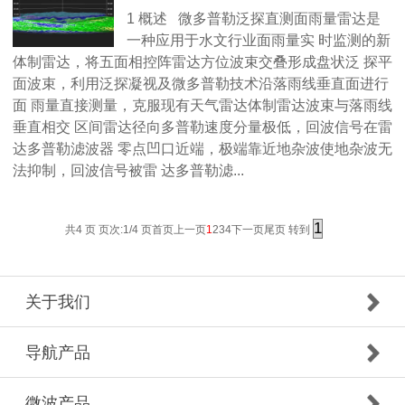
1 概述 微多普勒泛探直测面雨量雷达是
一种应用于水文行业面雨量实 时监测的新
体制雷达，将五面相控阵雷达方位波束交叠形成盘状泛 探平
面波束，利用泛探凝视及微多普勒技术沿落雨线垂直面进行
面 雨量直接测量，克服现有天气雷达体制雷达波束与落雨线
垂直相交 区间雷达径向多普勒速度分量极低，回波信号在雷
达多普勒滤波器 零点凹口近端，极端靠近地杂波使地杂波无
法抑制，回波信号被雷 达多普勒滤...
共4 页 页次:1/4 页
首页
上一页
1
2
3
4
下一页
尾页
转到
关于我们
导航产品
微波产品