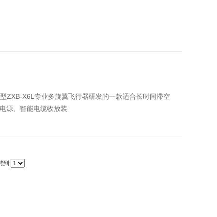
ZXB-X6L专业多旋翼飞行器研发的一款适合长时间滞空
载电源、智能电缆收放装
转到