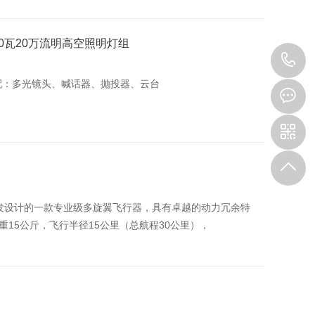
00瓦20万流明高空照明灯组
0
选配：多光镜头、喊话器、抛投器、云台
8
主研发设计的一款专业级多旋翼飞行器，具有卓越的动力冗余特
15公斤，飞行半径15公里（总航程30公里），