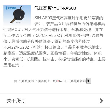
气压高度计SIN-AS03
SIN-AS03型气压高度计采用更加紧凑的
设计。该产品采用高精度压力传感器和高
性能MCU，对大气压力信号进行采集、分析和处理，并在
全工作温度范围（-50℃～+85℃）对测量信号进行温度补
偿，最后借助分段补偿算法，得到的高度信号经过
RS422/RS232（可选）接口输出。产品具有数字式输出、
精度高、适应温度范围宽、互换性强、年稳定性好、体积
小、功耗低、抗潮湿、抗冲击、抗振动性能好的特点。主要
应用在汽...
共16 页 页次:5/16 页
首页
上一页
4
5
6
7
8
下一页
尾页
转到
关于我们