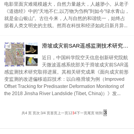
电影里面灾难规模越大，自然力量越大，人越渺小。从老子
《道德经》中的“天地不仁,以万物为刍狗”到如今“绿水青山，
就是金山银山”。古往今来，人与自然的和谐统一，始终占
据着人类文明史的主线。然而在科技和经济如此日新月异...
滑坡成灾前SAR遥感监测技术研究取得进展
近日，中国科学院空天信息创新研究院航
天微波遥感系统部关于滑坡成灾前SAR遥
感监测技术研究取得进展。其相关研究成果《面向成灾前形
变监测的改进偏移追踪技术：以白格滑坡为例（Improved
Offset Tracking for Predisaster Deformation Monitoring of
the 2018 Jinsha River Landslide (Tibet, China)）》发...
共4 页 页次:3/4 页
首页
上一页
1
2
3
4
下一页
尾页
转到