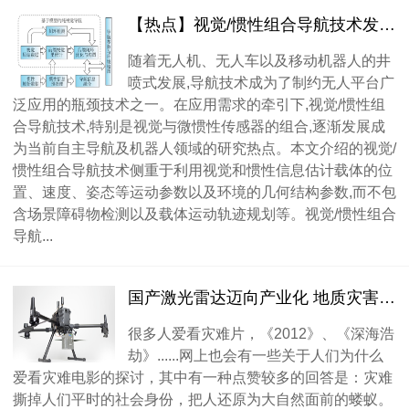
【热点】视觉/惯性组合导航技术发展综述
随着无人机、无人车以及移动机器人的井
喷式发展,导航技术成为了制约无人平台广
泛应用的瓶颈技术之一。在应用需求的牵引下,视觉/惯性组
合导航技术,特别是视觉与微惯性传感器的组合,逐渐发展成
为当前自主导航及机器人领域的研究热点。本文介绍的视觉/
惯性组合导航技术侧重于利用视觉和惯性信息估计载体的位
置、速度、姿态等运动参数以及环境的几何结构参数,而不包
含场景障碍物检测以及载体运动轨迹规划等。视觉/惯性组合
导航...
国产激光雷达迈向产业化 地质灾害防治迎来“新利器”
很多人爱看灾难片，《2012》、《深海浩
劫》......网上也会有一些关于人们为什么
爱看灾难电影的探讨，其中有一种点赞较多的回答是：灾难
撕掉人们平时的社会身份，把人还原为大自然面前的蝼蚁。