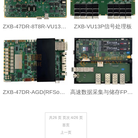
ZXB-47DR-8T8R-VU13P （AGX Orin GPU）板卡
ZXB-VU13P信号处理板
ZXB-47DR-AGD(RFSoc+GPU结构)
高速数据采集与储存FPGA直写NVMe SSD
共26 页 页次:4/26 页
首页
上一页