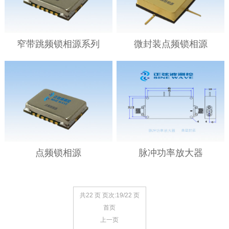
窄带跳频锁相源系列
微封装点频锁相源
点频锁相源
脉冲功率放大器
共22 页 页次:19/22 页
首页
上一页